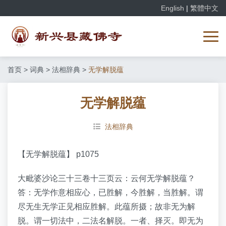
English
|
繁體中文
首页
>
词典
>
法相辞典
>
无学解脱蕴
无学解脱蕴
法相辞典
【无学解脱蕴】 p1075
大毗婆沙论三十三卷十三页云：云何无学解脱蕴？
答：无学作意相应心，已胜解，今胜解，当胜解。谓
尽无生无学正见相应胜解。此蕴所摄；故非无为解
脱。谓一切法中，二法名解脱。一者、择灭。即无为