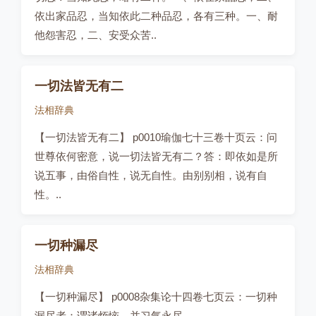
依出家品忍，当知依此二种品忍，各有三种。一、耐
他怨害忍，二、安受众苦..
一切法皆无有二
法相辞典
【一切法皆无有二】 p0010瑜伽七十三卷十页云：问
世尊依何密意，说一切法皆无有二？答：即依如是所
说五事，由俗自性，说无自性。由别别相，说有自
性。..
一切种漏尽
法相辞典
【一切种漏尽】 p0008杂集论十四卷七页云：一切种
漏尽者：谓诸烦恼，并习气永尽。