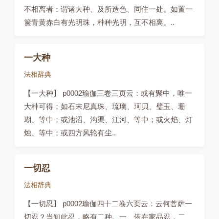
不相离者：谓诸大种、及所造色、同住一处。如置一
箧青黄赤白有光明珠，种种光明，互不相离。..
一大种
法相辞典
【一大种】 p0002瑜伽三卷三页云：或有聚中，唯一
大种可得；如石末尼真珠、琉璃、珂贝、璧玉、珊
瑚、等中；或池沼、沟渠、江河、等中；或火焰、灯
烛、等中；或四方风轮有尘..
一切忍
法相辞典
【一切忍】 p0002瑜伽四十二卷六页云：云何菩萨一
切忍？当知此忍，略有二种。一、依在家品忍，二、