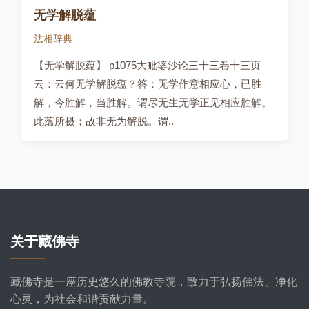
无学解脱蕴
法相辞典
【无学解脱蕴】 p1075大毗婆沙论三十三卷十三页
云：云何无学解脱蕴？答：无学作意相应心，已胜
解，今胜解，当胜解。谓尽无生无学正见相应胜解。
此蕴所摄；故非无为解脱。谓..
关于藏佛寺
藏佛寺是一座历史悠久的佛教寺院，致力于弘扬佛法、净化
心灵，为社会和谐贡献力量。