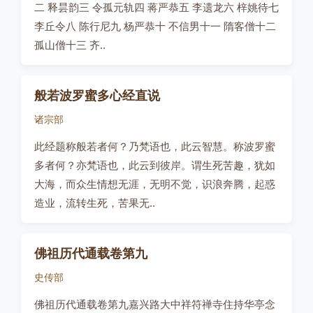
二 释昙韵三 令孤元轨四 蒋严恭五 李遗龙六 梓姚待七
李丘令八 陈行尼九 杨严恭十 不信男十一 隋客僧十二
孤山僧十三 齐..
般若波罗蜜多心经直说
诸宗部
此经题称般若者何？乃梵语也，此云智慧。称波罗蜜
多者何？亦梵语也，此云到彼岸。谓生死苦趣，犹如
大海，而众生情想无涯，无明不觉，识浪奔腾，起惑
造业，流转生死，苦果无..
佛祖历代通载卷第九
史传部
佛祖历代通载卷第九嘉兴路大中祥符禅寺住持华亭念