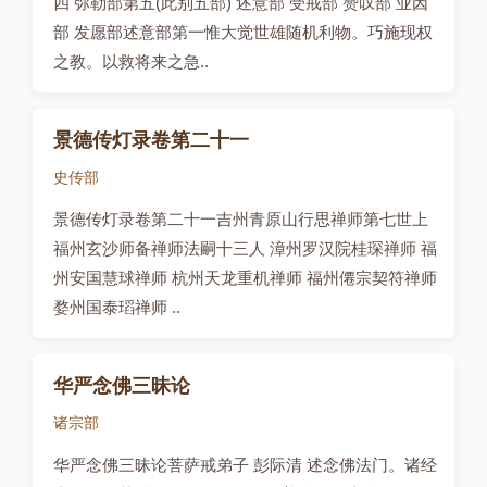
四 弥勒部第五(此别五部) 述意部 受戒部 赞叹部 业因
部 发愿部述意部第一惟大觉世雄随机利物。巧施现权
之教。以救将来之急..
景德传灯录卷第二十一
史传部
景德传灯录卷第二十一吉州青原山行思禅师第七世上
福州玄沙师备禅师法嗣十三人 漳州罗汉院桂琛禅师 福
州安国慧球禅师 杭州天龙重机禅师 福州僊宗契符禅师
婺州国泰瑫禅师 ..
华严念佛三昧论
诸宗部
华严念佛三昧论菩萨戒弟子 彭际清 述念佛法门。诸经