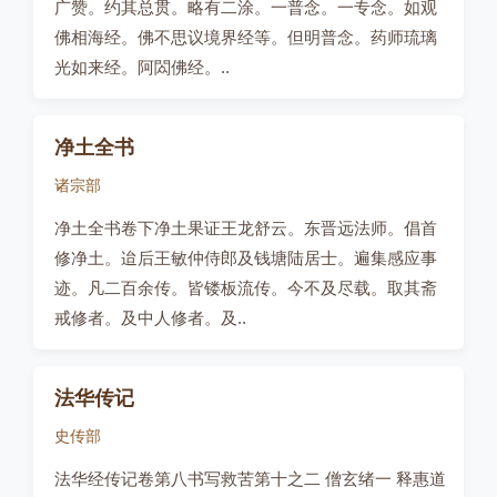
广赞。约其总贯。略有二涂。一普念。一专念。如观
佛相海经。佛不思议境界经等。但明普念。药师琉璃
光如来经。阿閦佛经。..
净土全书
诸宗部
净土全书卷下净土果证王龙舒云。东晋远法师。倡首
修净土。迨后王敏仲侍郎及钱塘陆居士。遍集感应事
迹。凡二百余传。皆镂板流传。今不及尽载。取其斋
戒修者。及中人修者。及..
法华传记
史传部
法华经传记卷第八书写救苦第十之二 僧玄绪一 释惠道