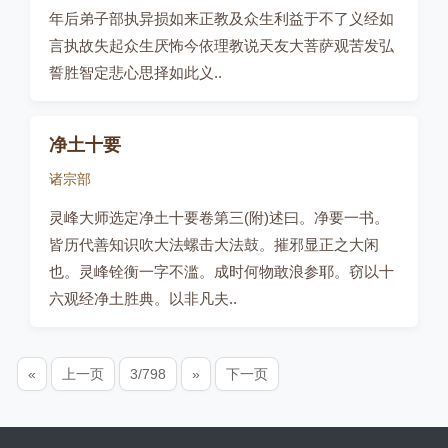
年后弟子部执异损如来正教及众生利益于不了义经如
言执故失起众生厌怖今依理教说天友大菩萨观苦发弘
誓胜智定悲心思择如此义..
净土十要
诸宗部
灵峰大师选定净土十要卷第三(附)述曰。净要一书。
皆历代善知识吹大法螺击大法鼓。摧邪显正之大闲
也。灵峰铨衡一字不滥。成时何物敢浪参耶。窃以十
六观经净土胜典。以非凡夫..
«
上一页
3/798
»
下一页