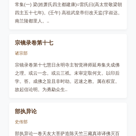
常集(一) 梁(姓萧氏四主都建康)○雷氏曰(高太世敬梁朝
四主五十七年)。(壬午) 高祖武皇帝衍改天监(字叔达。
南兰陵都里人。..
宗镜录卷第十七
诸宗部
宗镜录卷第十七慧日永明寺主智觉禅师延寿集夫成佛
之理。或云一念。或云三祇。未审定取何文。以印后
学。答。成佛之旨且非时劫。迟速之教。属在权宜。
故起信论明。为勇勐众生..
部执异论
史传部
部执异论一卷天友大菩萨造陈天竺三藏真谛译佛灭百